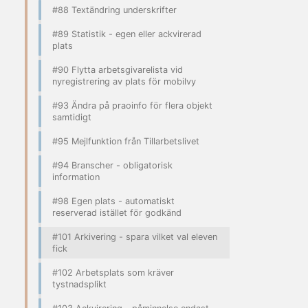
#88 Textändring underskrifter
#89 Statistik - egen eller ackvirerad
plats
#90 Flytta arbetsgivarelista vid
nyregistrering av plats för mobilvy
#93 Ändra på praoinfo för flera objekt
samtidigt
#95 Mejlfunktion från Tillarbetslivet
#94 Branscher - obligatorisk
information
#98 Egen plats - automatiskt
reserverad istället för godkänd
#101 Arkivering - spara vilket val eleven
fick
#102 Arbetsplats som kräver
tystnadsplikt