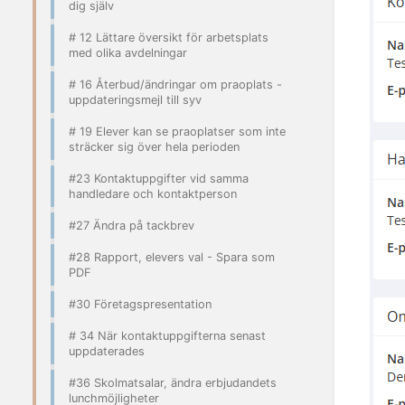
dig själv
# 12 Lättare översikt för arbetsplats
med olika avdelningar
# 16 Återbud/ändringar om praoplats -
uppdateringsmejl till syv
# 19 Elever kan se praoplatser som inte
sträcker sig över hela perioden
#23 Kontaktuppgifter vid samma
handledare och kontaktperson
#27 Ändra på tackbrev
#28 Rapport, elevers val - Spara som
PDF
#30 Företagspresentation
# 34 När kontaktuppgifterna senast
uppdaterades
#36 Skolmatsalar, ändra erbjudandets
lunchmöjligheter