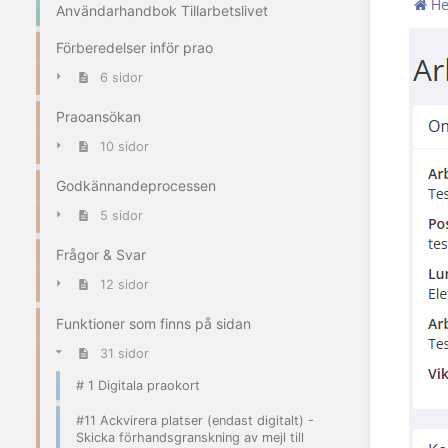
Användarhandbok Tillarbetslivet
Förberedelser inför prao
6 sidor
Praoansökan
10 sidor
Godkännandeprocessen
5 sidor
Frågor & Svar
12 sidor
Funktioner som finns på sidan
31 sidor
# 1 Digitala praokort
#11 Ackvirera platser (endast digitalt) -
Skicka förhandsgranskning av mejl till