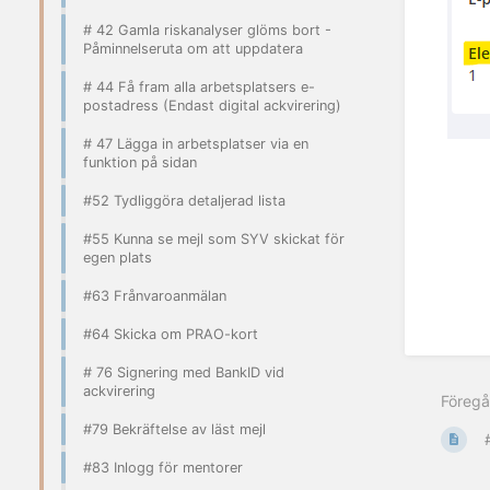
# 42 Gamla riskanalyser glöms bort -
Påminnelseruta om att uppdatera
# 44 Få fram alla arbetsplatsers e-
postadress (Endast digital ackvirering)
# 47 Lägga in arbetsplatser via en
funktion på sidan
#52 Tydliggöra detaljerad lista
#55 Kunna se mejl som SYV skickat för
egen plats
#63 Frånvaroanmälan
#64 Skicka om PRAO-kort
# 76 Signering med BankID vid
ackvirering
Föreg
#79 Bekräftelse av läst mejl
#83 Inlogg för mentorer