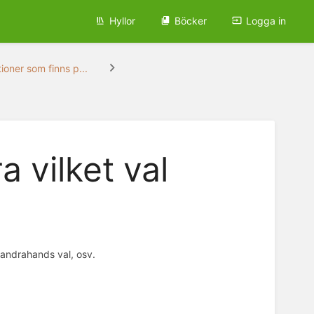
Hyllor
Böcker
Logga in
ioner som finns p...
a vilket val
 andrahands val, osv.