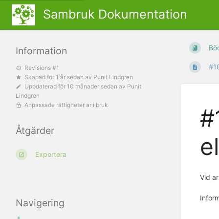
Sambruk Dokumentation
Bö
Information
#10
Revisions #1
Skapad
för 1 år sedan
av
Punit Lindgren
Uppdaterad
för 10 månader sedan
av
Punit
Lindgren
Anpassade rättigheter är i bruk
#
Åtgärder
e
Exportera
Vid ar
Inform
Navigering