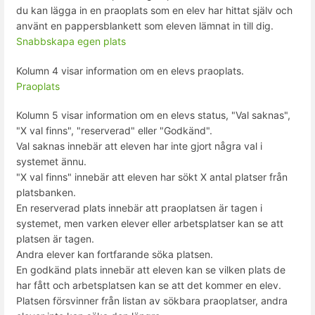
du kan lägga in en praoplats som en elev har hittat själv och
använt en pappersblankett som eleven lämnat in till dig.
Snabbskapa egen plats
Kolumn 4 visar information om en elevs praoplats.
Praoplats
Kolumn 5 visar information om en elevs status, "Val saknas",
"X val finns", "reserverad" eller "Godkänd".
Val saknas innebär att eleven har inte gjort några val i
systemet ännu.
"X val finns" innebär att eleven har sökt X antal platser från
platsbanken.
En reserverad plats innebär att praoplatsen är tagen i
systemet, men varken elever eller arbetsplatser kan se att
platsen är tagen.
Andra elever kan fortfarande söka platsen.
En godkänd plats innebär att eleven kan se vilken plats de
har fått och arbetsplatsen kan se att det kommer en elev.
Platsen försvinner från listan av sökbara praoplatser, andra