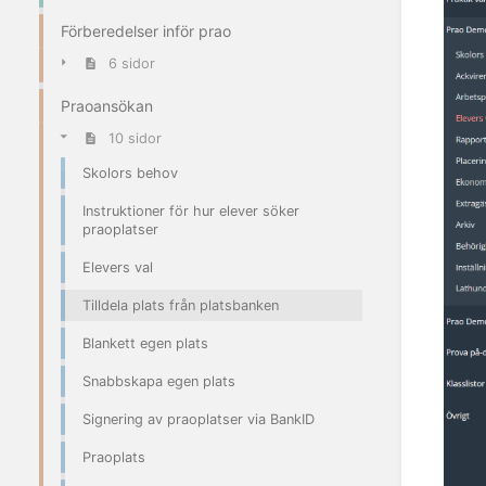
Förberedelser inför prao
6 sidor
Praoansökan
10 sidor
Skolors behov
Instruktioner för hur elever söker
praoplatser
Elevers val
Tilldela plats från platsbanken
Blankett egen plats
Snabbskapa egen plats
Signering av praoplatser via BankID
Praoplats