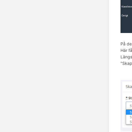
På de
Här f
Längs
"Skapa