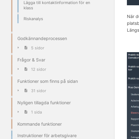
Lägga till kontaktinformation för en
klass
När d
Riskanalys
plats
Längst
Godkännandeprocessen
5 sidor
Frågor & Svar
12 sidor
Funktioner som finns på sidan
31 sidor
Nyligen tillagda funktioner
1 sida
Kommande funktioner
Instruktioner för arbetsgivare