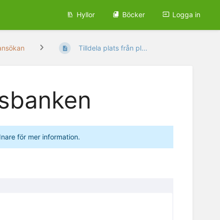
Hyllor
Böcker
Logga in
ansökan
Tilldela plats från pl...
atsbanken
are för mer information.