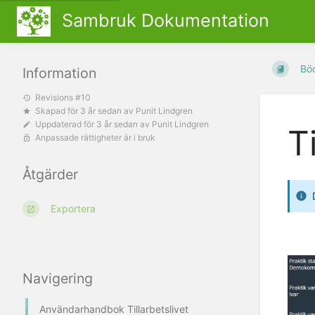
Sambruk Dokumentation
Bö
Information
Revisions #10
Skapad
för 3 år sedan
av
Punit Lindgren
Uppdaterad
för 3 år sedan
av
Punit Lindgren
T
Anpassade rättigheter är i bruk
Åtgärder
Exportera
Navigering
Användarhandbok Tillarbetslivet