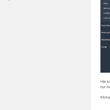
Här k
hur m
Klicka