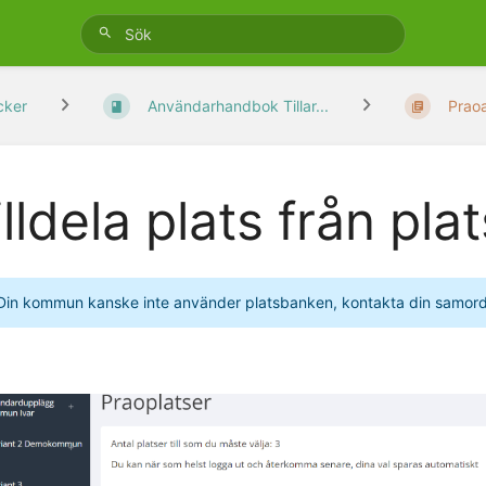
cker
Användarhandbok Tillar...
Prao
illdela plats från pl
Din kommun kanske inte använder platsbanken, kontakta din samordn